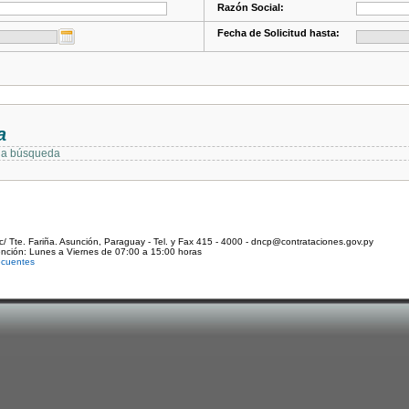
Razón Social:
Fecha de Solicitud hasta:
a
 la búsqueda
c/ Tte. Fariña. Asunción, Paraguay - Tel. y Fax 415 - 4000 - dncp@contrataciones.gov.py
ención: Lunes a Viernes de 07:00 a 15:00 horas
ecuentes