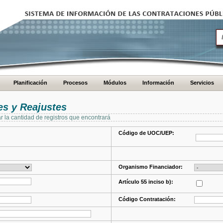
Planificación
Procesos
Módulos
Información
Servicios
s y Reajustes
ar la cantidad de registros que encontrará
Código de UOC/UEP:
Organismo Financiador:
Artículo 55 inciso b):
Código Contratación: