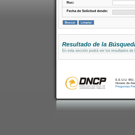
Ruc:
Fecha de Solicitud desde:
Resultado de la Búsqued
En esta sección podrá ver los resultados de
E.E.U.U. 961 
Horario de At
Preguntas Fr