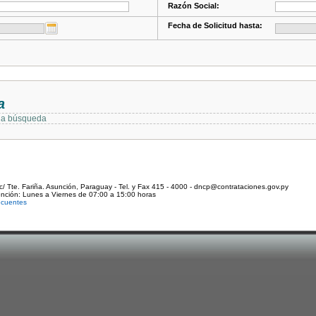
Razón Social:
Fecha de Solicitud hasta:
a
 la búsqueda
c/ Tte. Fariña. Asunción, Paraguay - Tel. y Fax 415 - 4000 - dncp@contrataciones.gov.py
ención: Lunes a Viernes de 07:00 a 15:00 horas
ecuentes