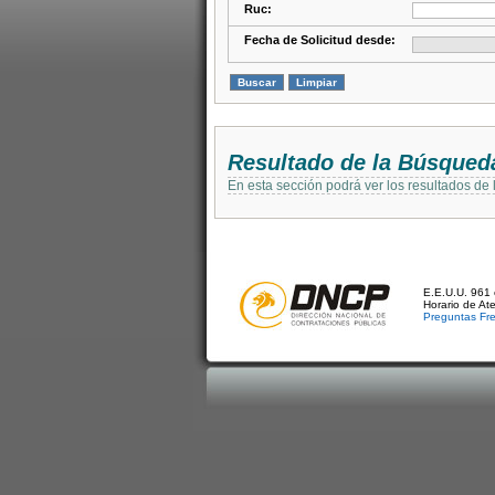
Ruc:
Fecha de Solicitud desde:
Resultado de la Búsqued
En esta sección podrá ver los resultados de
E.E.U.U. 961 
Horario de At
Preguntas Fr