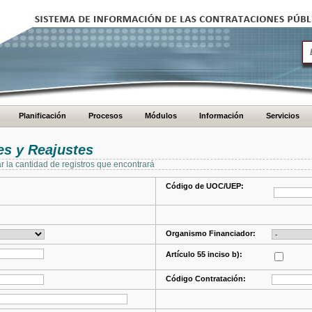
Planificación
Procesos
Módulos
Información
Servicios
s y Reajustes
ar la cantidad de registros que encontrará
Código de UOC/UEP:
Organismo Financiador:
Artículo 55 inciso b):
Código Contratación: