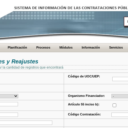
Planificación
Procesos
Módulos
Información
Servicios
s y Reajustes
ar la cantidad de registros que encontrará
Código de UOC/UEP:
Organismo Financiador:
Artículo 55 inciso b):
Código Contratación: