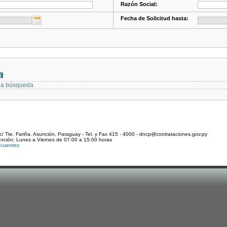
Razón Social:
Fecha de Solicitud hasta:
a
 la búsqueda
c/ Tte. Fariña. Asunción, Paraguay - Tel. y Fax 415 - 4000 - dncp@contrataciones.gov.py
ención: Lunes a Viernes de 07:00 a 15:00 horas
ecuentes