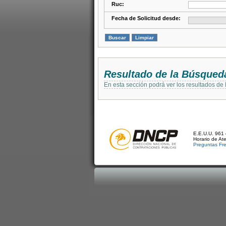
Ruc:
Fecha de Solicitud desde:
Resultado de la Búsqued
En esta sección podrá ver los resultados de
E.E.U.U. 961 
Horario de At
Preguntas Fr