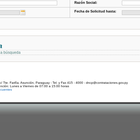
Razón Social:
Fecha de Solicitud hasta:
a
 la búsqueda
c/ Tte. Fariña. Asunción, Paraguay - Tel. y Fax 415 - 4000 - dncp@contrataciones.gov.py
ención: Lunes a Viernes de 07:00 a 15:00 horas
ecuentes