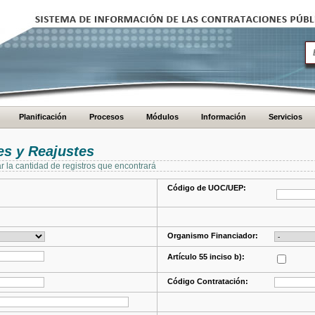
Planificación
Procesos
Módulos
Información
Servicios
s y Reajustes
ar la cantidad de registros que encontrará
Código de UOC/UEP:
Organismo Financiador:
Artículo 55 inciso b):
Código Contratación: