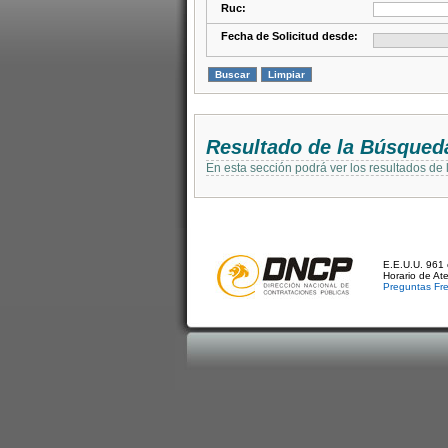
Ruc:
Fecha de Solicitud desde:
Resultado de la Búsqued
En esta sección podrá ver los resultados de
E.E.U.U. 961 
Horario de At
Preguntas Fr