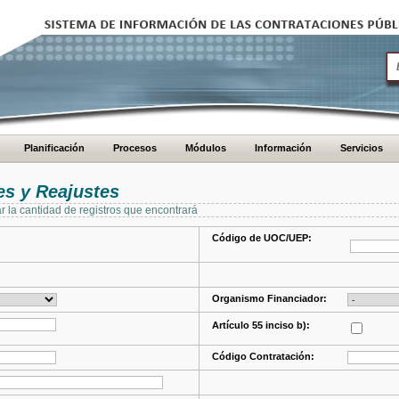
Planificación
Procesos
Módulos
Información
Servicios
s y Reajustes
ar la cantidad de registros que encontrará
Código de UOC/UEP:
Organismo Financiador:
Artículo 55 inciso b):
Código Contratación: