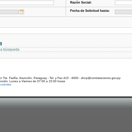
Razón Social:
Fecha de Solicitud hasta:
a
 la búsqueda
c/ Tte. Fariña. Asunción, Paraguay - Tel. y Fax 415 - 4000 - dncp@contrataciones.gov.py
ención: Lunes a Viernes de 07:00 a 15:00 horas
ecuentes