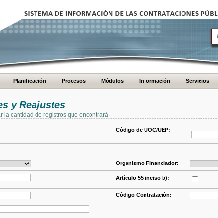
Planificación
Procesos
Módulos
Información
Servicios
s y Reajustes
ar la cantidad de registros que encontrará
Código de UOC/UEP:
Organismo Financiador:
Artículo 55 inciso b):
Código Contratación: