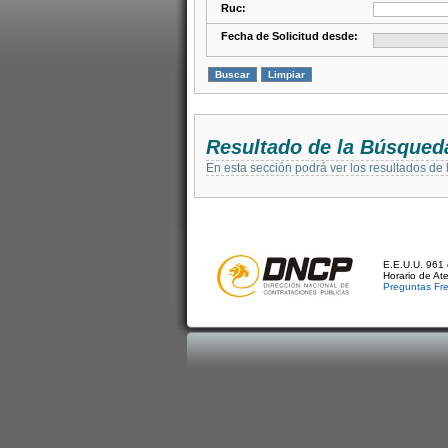
Ruc:
Fecha de Solicitud desde:
Resultado de la Búsqued
En esta sección podrá ver los resultados de
E.E.U.U. 961 
Horario de At
Preguntas Fr