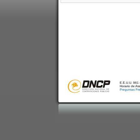
E.E.U.U. 961 
Horario de At
Preguntas Fr