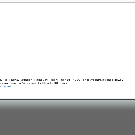
c/ Tte. Fariña. Asunción, Paraguay - Tel. y Fax 415 - 4000 - dncp@contrataciones.gov.py
ención: Lunes a Viernes de 07:00 a 15:00 horas
ecuentes