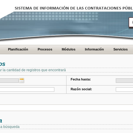
Planificación
Procesos
Módulos
Información
Servicios
os
ar la cantidad de registros que encontrará
Fecha hasta:
Razón social:
a
 la búsqueda