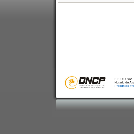
E.E.U.U. 961 
Horario de At
Preguntas Fr