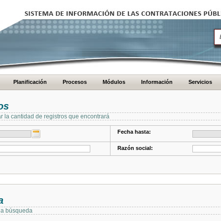
Planificación
Procesos
Módulos
Información
Servicios
os
ar la cantidad de registros que encontrará
Fecha hasta:
Razón social:
a
 la búsqueda