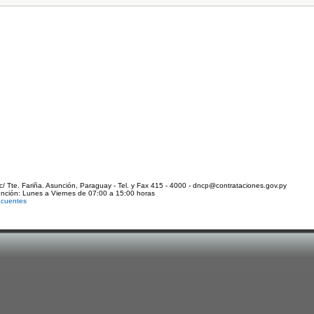
c/ Tte. Fariña. Asunción, Paraguay - Tel. y Fax 415 - 4000 - dncp@contrataciones.gov.py
ención: Lunes a Viernes de 07:00 a 15:00 horas
ecuentes