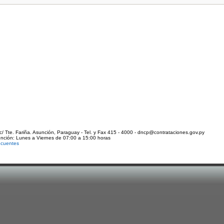
c/ Tte. Fariña. Asunción, Paraguay - Tel. y Fax 415 - 4000 - dncp@contrataciones.gov.py
ención: Lunes a Viernes de 07:00 a 15:00 horas
ecuentes