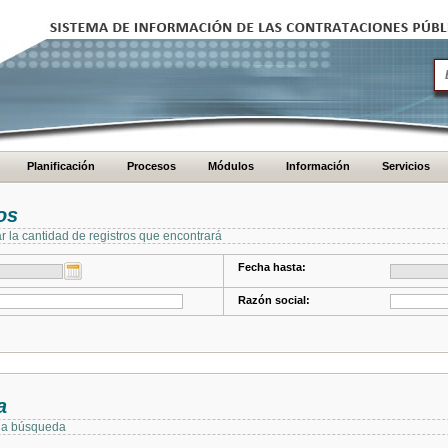
Planificación
Procesos
Módulos
Información
Servicios
os
ar la cantidad de registros que encontrará
Fecha hasta:
Razón social:
a
 la búsqueda