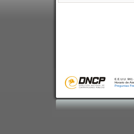
E.E.U.U. 961 
Horario de At
Preguntas Fr