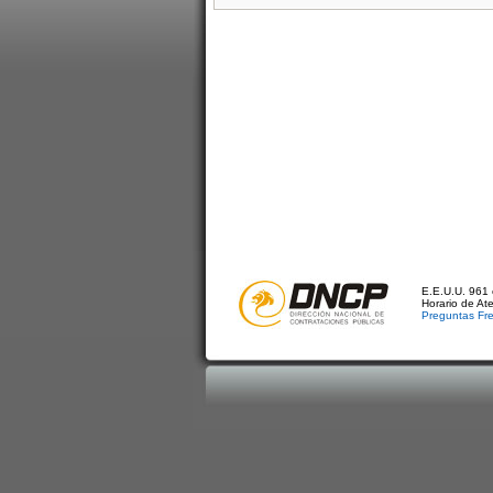
E.E.U.U. 961 
Horario de At
Preguntas Fr