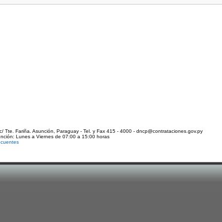
c/ Tte. Fariña. Asunción, Paraguay - Tel. y Fax 415 - 4000 - dncp@contrataciones.gov.py
ención: Lunes a Viernes de 07:00 a 15:00 horas
ecuentes