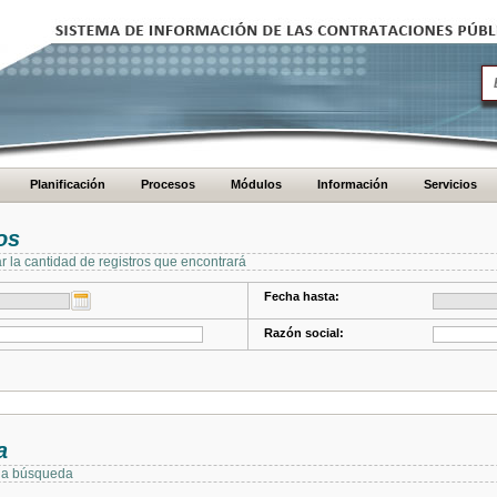
Planificación
Procesos
Módulos
Información
Servicios
os
ar la cantidad de registros que encontrará
Fecha hasta:
Razón social:
a
 la búsqueda