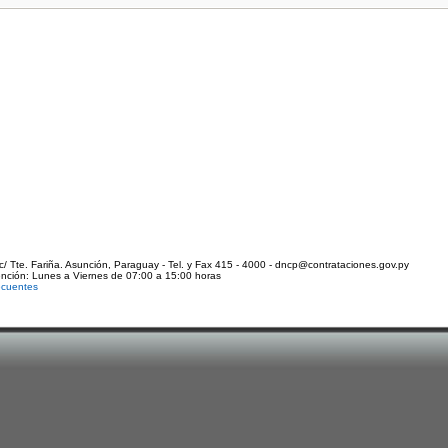
c/ Tte. Fariña. Asunción, Paraguay - Tel. y Fax 415 - 4000 - dncp@contrataciones.gov.py
ención: Lunes a Viernes de 07:00 a 15:00 horas
ecuentes