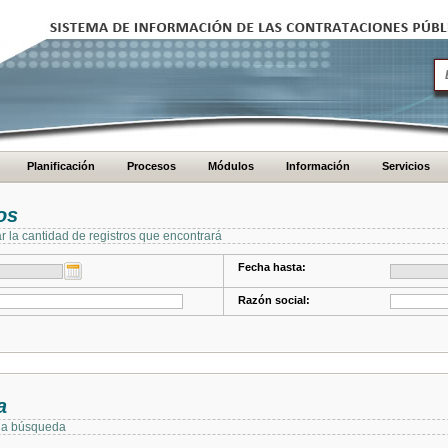
Planificación
Procesos
Módulos
Información
Servicios
os
ar la cantidad de registros que encontrará
Fecha hasta:
Razón social:
a
 la búsqueda