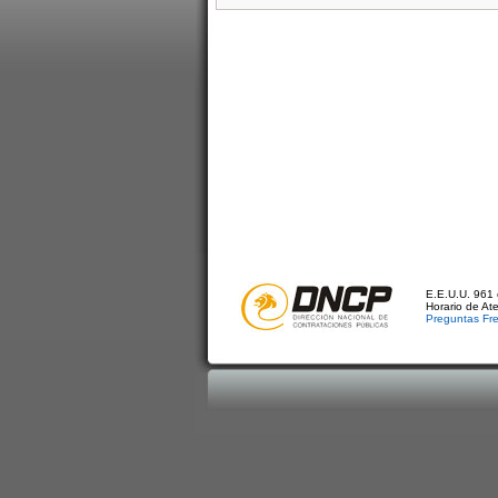
E.E.U.U. 961 
Horario de At
Preguntas Fr