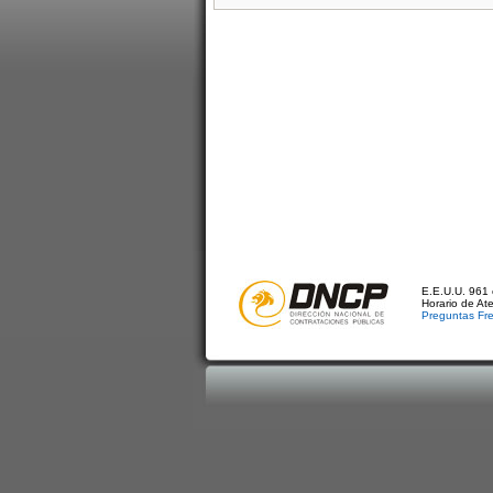
E.E.U.U. 961 
Horario de At
Preguntas Fr