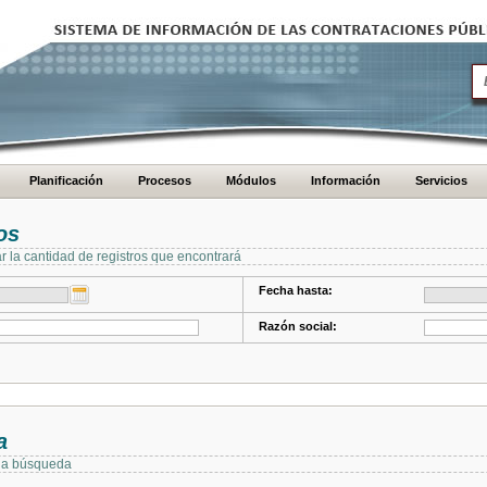
Planificación
Procesos
Módulos
Información
Servicios
os
ar la cantidad de registros que encontrará
Fecha hasta:
Razón social:
a
 la búsqueda