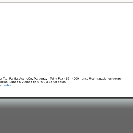
c/ Tte. Fariña. Asunción, Paraguay - Tel. y Fax 415 - 4000 - dncp@contrataciones.gov.py
ención: Lunes a Viernes de 07:00 a 15:00 horas
ecuentes