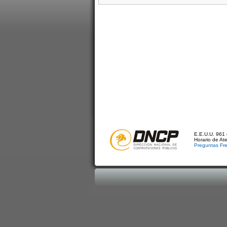
E.E.U.U. 961 
Horario de At
Preguntas Fr