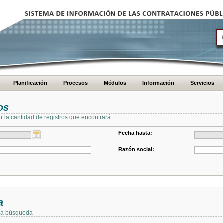
Planificación
Procesos
Módulos
Información
Servicios
os
ar la cantidad de registros que encontrará
Fecha hasta:
Razón social:
a
 la búsqueda