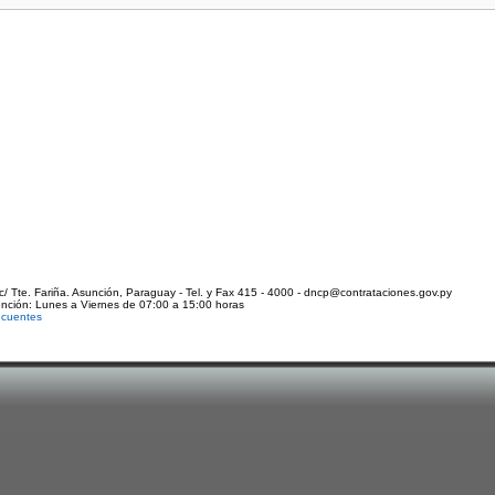
c/ Tte. Fariña. Asunción, Paraguay - Tel. y Fax 415 - 4000 - dncp@contrataciones.gov.py
ención: Lunes a Viernes de 07:00 a 15:00 horas
ecuentes