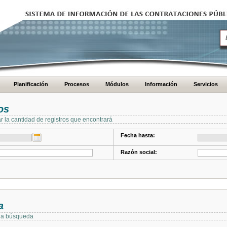
Planificación
Procesos
Módulos
Información
Servicios
os
ar la cantidad de registros que encontrará
Fecha hasta:
Razón social:
a
 la búsqueda