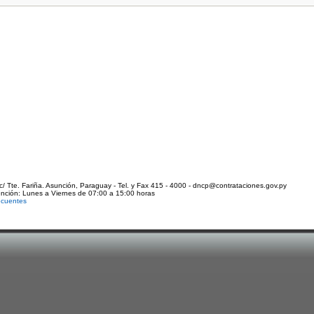
c/ Tte. Fariña. Asunción, Paraguay - Tel. y Fax 415 - 4000 - dncp@contrataciones.gov.py
ención: Lunes a Viernes de 07:00 a 15:00 horas
ecuentes