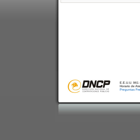
E.E.U.U. 961 
Horario de At
Preguntas Fr