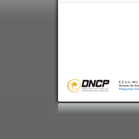
E.E.U.U. 961 
Horario de At
Preguntas Fr