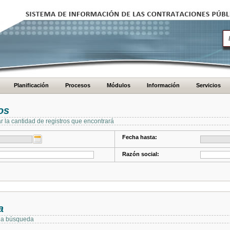
Planificación
Procesos
Módulos
Información
Servicios
os
ar la cantidad de registros que encontrará
Fecha hasta:
Razón social:
a
 la búsqueda