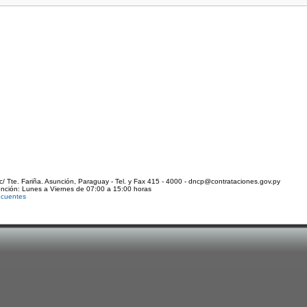
c/ Tte. Fariña. Asunción, Paraguay - Tel. y Fax 415 - 4000 - dncp@contrataciones.gov.py
ención: Lunes a Viernes de 07:00 a 15:00 horas
ecuentes