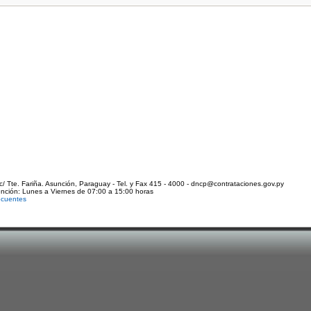
c/ Tte. Fariña. Asunción, Paraguay - Tel. y Fax 415 - 4000 - dncp@contrataciones.gov.py
ención: Lunes a Viernes de 07:00 a 15:00 horas
ecuentes