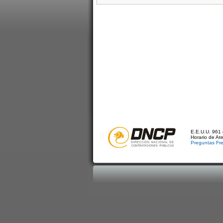
E.E.U.U. 961 
Horario de At
Preguntas Fr