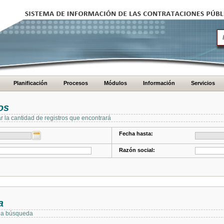
Planificación
Procesos
Módulos
Información
Servicios
os
ar la cantidad de registros que encontrará
Fecha hasta:
Razón social:
a
 la búsqueda