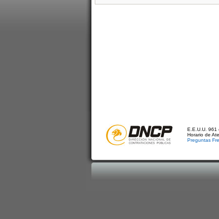
E.E.U.U. 961 
Horario de At
Preguntas Fr