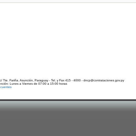
c/ Tte. Fariña. Asunción, Paraguay - Tel. y Fax 415 - 4000 - dncp@contrataciones.gov.py
ención: Lunes a Viernes de 07:00 a 15:00 horas
ecuentes