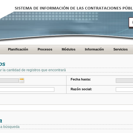
Planificación
Procesos
Módulos
Información
Servicios
os
ar la cantidad de registros que encontrará
Fecha hasta:
Razón social:
a
 la búsqueda