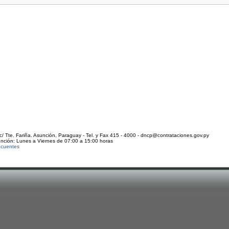
c/ Tte. Fariña. Asunción, Paraguay - Tel. y Fax 415 - 4000 - dncp@contrataciones.gov.py
ención: Lunes a Viernes de 07:00 a 15:00 horas
ecuentes