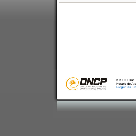
E.E.U.U. 961 
Horario de At
Preguntas Fr