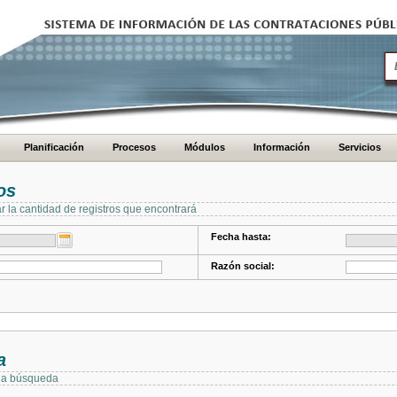
Planificación
Procesos
Módulos
Información
Servicios
os
ar la cantidad de registros que encontrará
Fecha hasta:
Razón social:
a
 la búsqueda