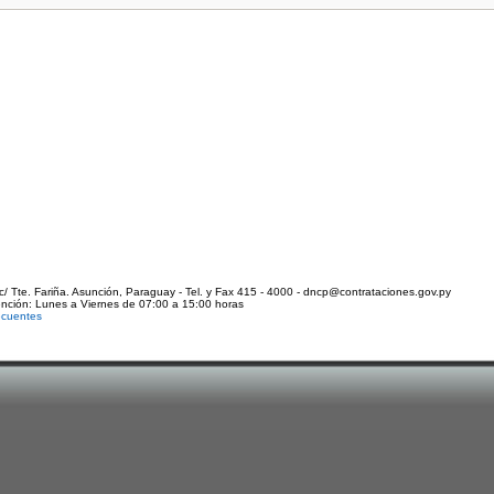
c/ Tte. Fariña. Asunción, Paraguay - Tel. y Fax 415 - 4000 - dncp@contrataciones.gov.py
ención: Lunes a Viernes de 07:00 a 15:00 horas
ecuentes