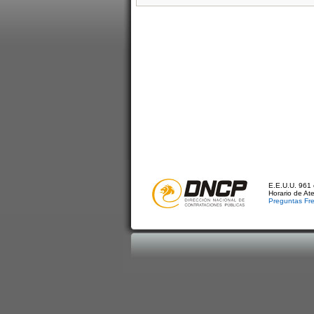
E.E.U.U. 961 
Horario de At
Preguntas Fr