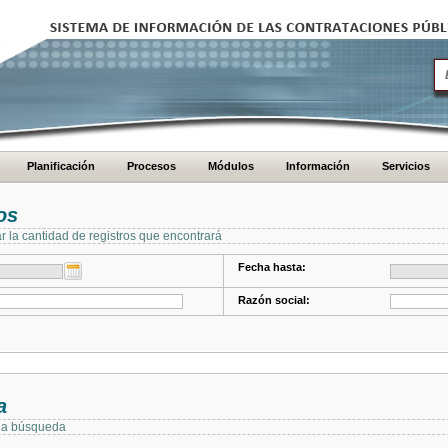
Planificación
Procesos
Módulos
Información
Servicios
os
ar la cantidad de registros que encontrará
Fecha hasta:
Razón social:
a
 la búsqueda