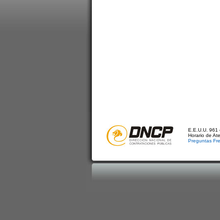
E.E.U.U. 961 
Horario de At
Preguntas Fr