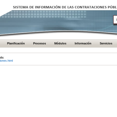
Planificación
Procesos
Módulos
Información
Servicios
lla:
iones.html