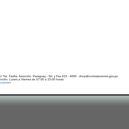
c/ Tte. Fariña. Asunción, Paraguay - Tel. y Fax 415 - 4000 - dncp@contrataciones.gov.py
ención: Lunes a Viernes de 07:00 a 15:00 horas
ecuentes