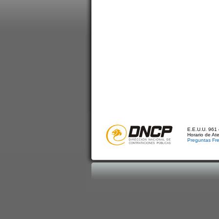
E.E.U.U. 961 
Horario de At
Preguntas Fr