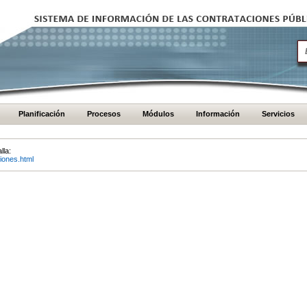
Planificación
Procesos
Módulos
Información
Servicios
lla:
iones.html