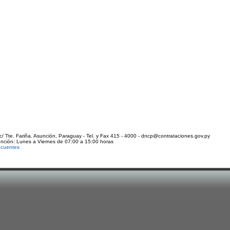
c/ Tte. Fariña. Asunción, Paraguay - Tel. y Fax 415 - 4000 - dncp@contrataciones.gov.py
ención: Lunes a Viernes de 07:00 a 15:00 horas
ecuentes