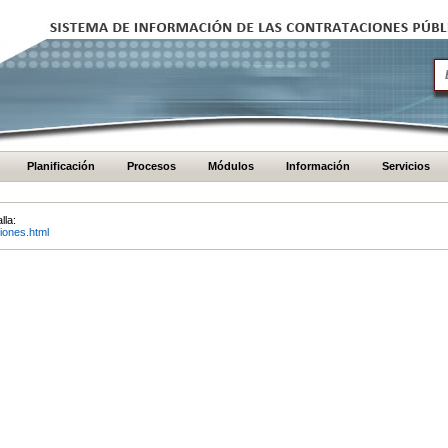
Planificación
Procesos
Módulos
Información
Servicios
lla:
iones.html