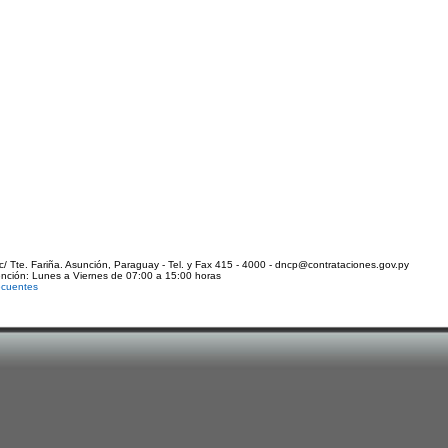
c/ Tte. Fariña. Asunción, Paraguay - Tel. y Fax 415 - 4000 - dncp@contrataciones.gov.py
ención: Lunes a Viernes de 07:00 a 15:00 horas
ecuentes