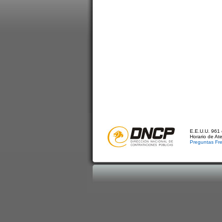
E.E.U.U. 961 
Horario de At
Preguntas Fr