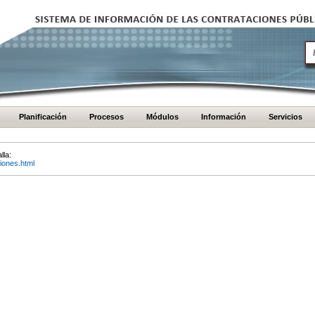
Planificación
Procesos
Módulos
Información
Servicios
lla:
iones.html