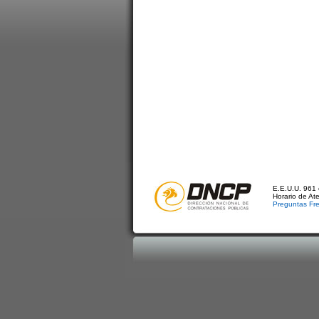
E.E.U.U. 961 
Horario de At
Preguntas Fr