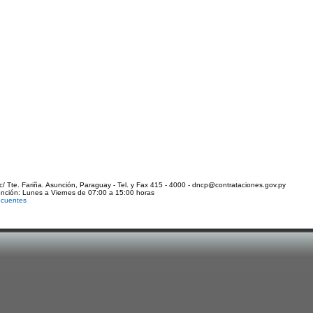
c/ Tte. Fariña. Asunción, Paraguay - Tel. y Fax 415 - 4000 - dncp@contrataciones.gov.py
ención: Lunes a Viernes de 07:00 a 15:00 horas
ecuentes