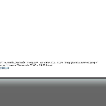
c/ Tte. Fariña. Asunción, Paraguay - Tel. y Fax 415 - 4000 - dncp@contrataciones.gov.py
ención: Lunes a Viernes de 07:00 a 15:00 horas
ecuentes