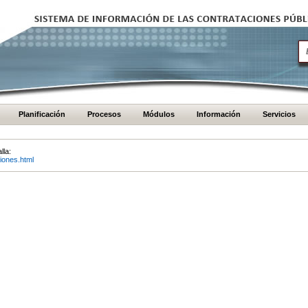
Planificación
Procesos
Módulos
Información
Servicios
lla:
iones.html