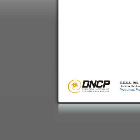
E.E.U.U. 961 
Horario de At
Preguntas Fr