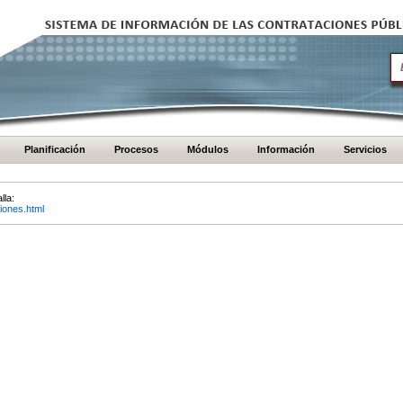
Planificación
Procesos
Módulos
Información
Servicios
lla:
iones.html