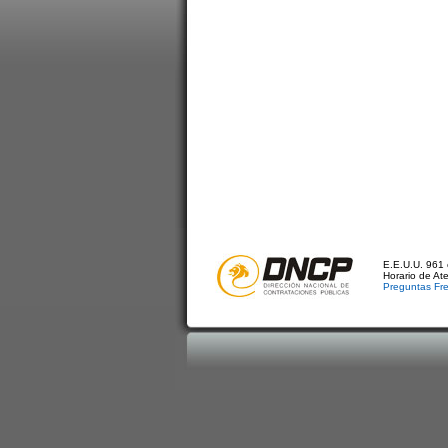
E.E.U.U. 961 
Horario de At
Preguntas Fr