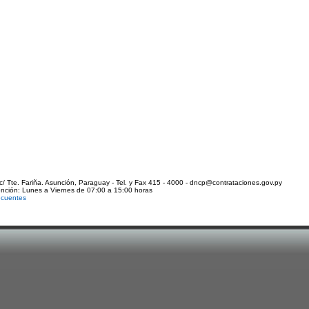
c/ Tte. Fariña. Asunción, Paraguay - Tel. y Fax 415 - 4000 - dncp@contrataciones.gov.py
ención: Lunes a Viernes de 07:00 a 15:00 horas
ecuentes