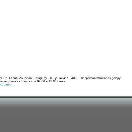
c/ Tte. Fariña. Asunción, Paraguay - Tel. y Fax 415 - 4000 - dncp@contrataciones.gov.py
ención: Lunes a Viernes de 07:00 a 15:00 horas
ecuentes