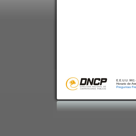
E.E.U.U. 961 
Horario de At
Preguntas Fr