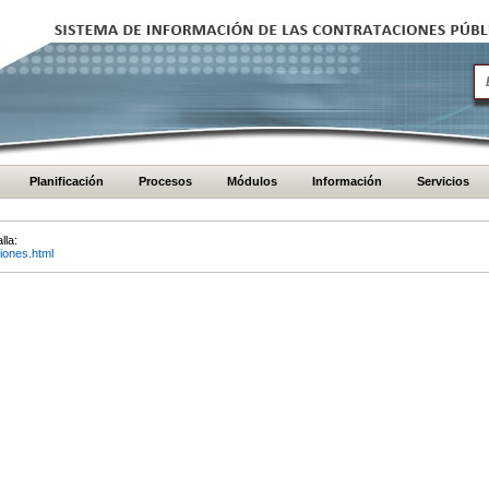
Planificación
Procesos
Módulos
Información
Servicios
lla:
iones.html