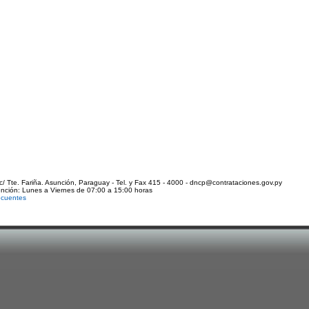
c/ Tte. Fariña. Asunción, Paraguay - Tel. y Fax 415 - 4000 - dncp@contrataciones.gov.py
ención: Lunes a Viernes de 07:00 a 15:00 horas
ecuentes