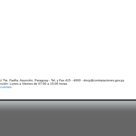
c/ Tte. Fariña. Asunción, Paraguay - Tel. y Fax 415 - 4000 - dncp@contrataciones.gov.py
ención: Lunes a Viernes de 07:00 a 15:00 horas
ecuentes