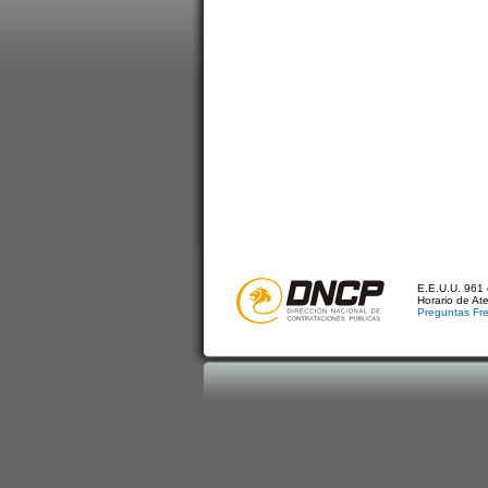
E.E.U.U. 961 
Horario de At
Preguntas Fr