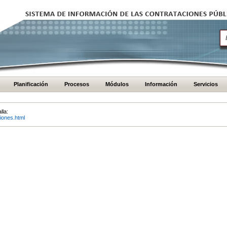
Planificación
Procesos
Módulos
Información
Servicios
lla:
iones.html