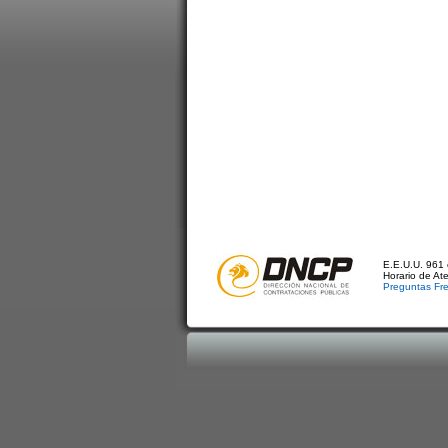
E.E.U.U. 961 
Horario de At
Preguntas Fr