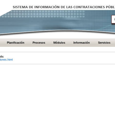
Planificación
Procesos
Módulos
Información
Servicios
lla:
iones.html