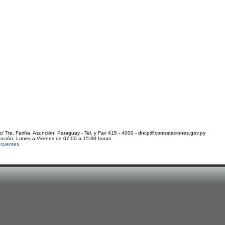
c/ Tte. Fariña. Asunción, Paraguay - Tel. y Fax 415 - 4000 - dncp@contrataciones.gov.py
ención: Lunes a Viernes de 07:00 a 15:00 horas
ecuentes