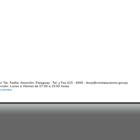
c/ Tte. Fariña. Asunción, Paraguay - Tel. y Fax 415 - 4000 - dncp@contrataciones.gov.py
ención: Lunes a Viernes de 07:00 a 15:00 horas
ecuentes