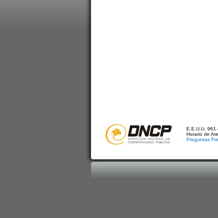
E.E.U.U. 961 
Horario de At
Preguntas Fr