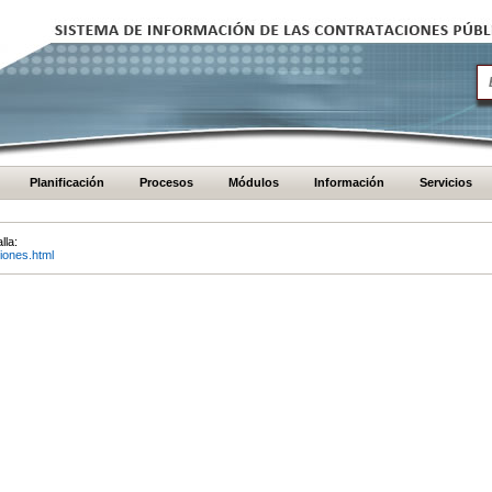
Planificación
Procesos
Módulos
Información
Servicios
lla:
iones.html