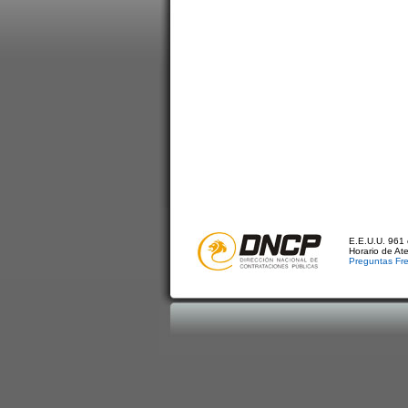
E.E.U.U. 961 
Horario de At
Preguntas Fr