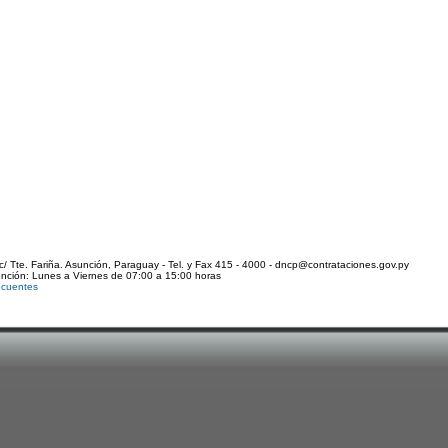
c/ Tte. Fariña. Asunción, Paraguay - Tel. y Fax 415 - 4000 - dncp@contrataciones.gov.py
ención: Lunes a Viernes de 07:00 a 15:00 horas
ecuentes