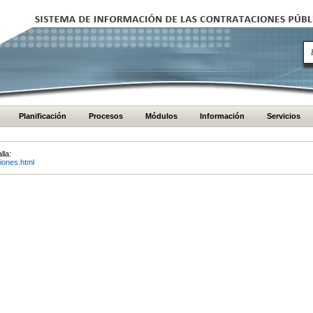
Planificación
Procesos
Módulos
Información
Servicios
lla:
iones.html