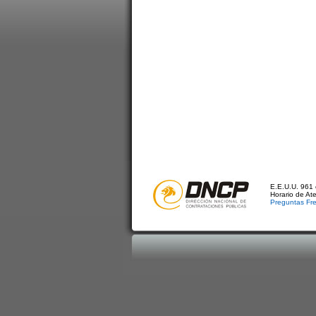
E.E.U.U. 961 
Horario de At
Preguntas Fr