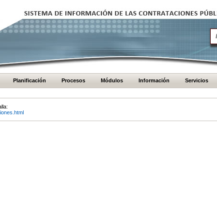
Planificación
Procesos
Módulos
Información
Servicios
lla:
iones.html