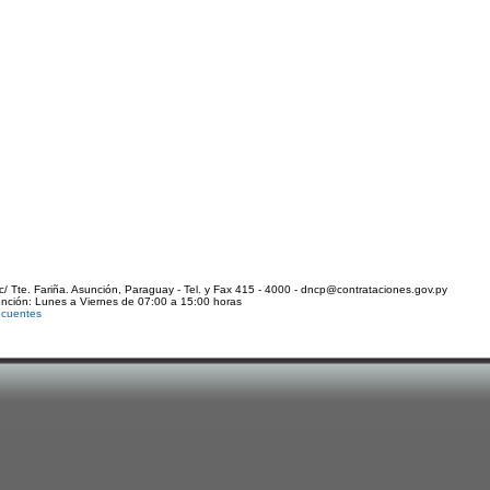
c/ Tte. Fariña. Asunción, Paraguay - Tel. y Fax 415 - 4000 - dncp@contrataciones.gov.py
ención: Lunes a Viernes de 07:00 a 15:00 horas
ecuentes