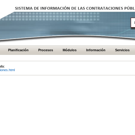
Planificación
Procesos
Módulos
Información
Servicios
lla:
iones.html