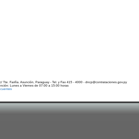
c/ Tte. Fariña. Asunción, Paraguay - Tel. y Fax 415 - 4000 - dncp@contrataciones.gov.py
ención: Lunes a Viernes de 07:00 a 15:00 horas
ecuentes