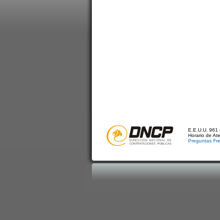
E.E.U.U. 961 
Horario de At
Preguntas Fr