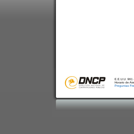
E.E.U.U. 961 
Horario de At
Preguntas Fr