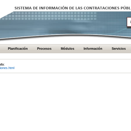
Planificación
Procesos
Módulos
Información
Servicios
lla:
iones.html