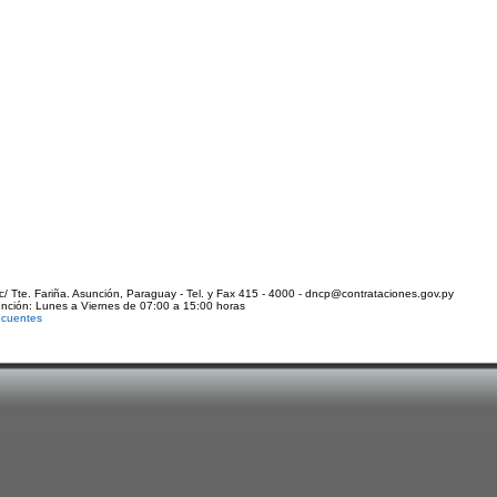
c/ Tte. Fariña. Asunción, Paraguay - Tel. y Fax 415 - 4000 - dncp@contrataciones.gov.py
ención: Lunes a Viernes de 07:00 a 15:00 horas
ecuentes