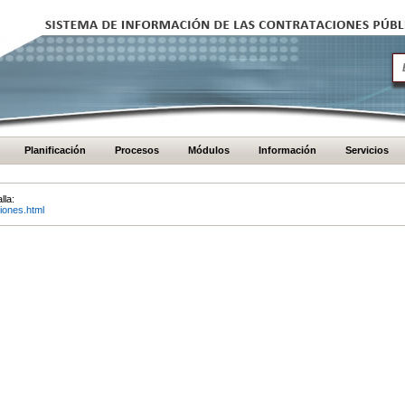
Planificación
Procesos
Módulos
Información
Servicios
lla:
iones.html