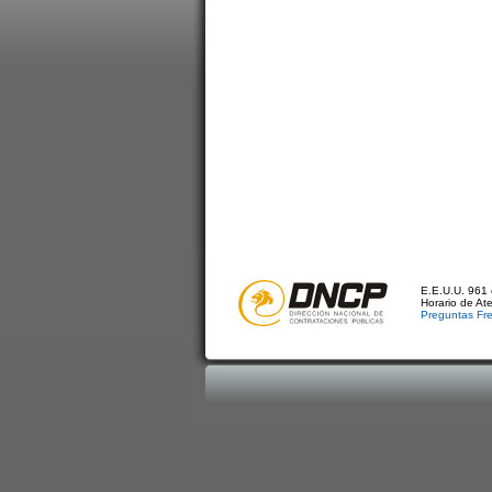
E.E.U.U. 961 
Horario de At
Preguntas Fr