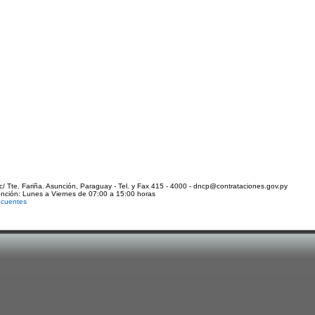
c/ Tte. Fariña. Asunción, Paraguay - Tel. y Fax 415 - 4000 - dncp@contrataciones.gov.py
ención: Lunes a Viernes de 07:00 a 15:00 horas
ecuentes