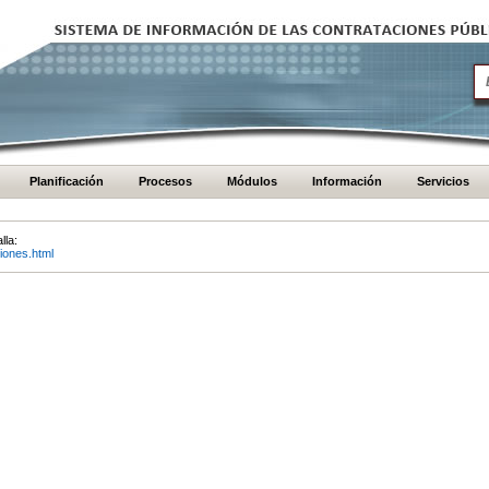
Planificación
Procesos
Módulos
Información
Servicios
lla:
iones.html