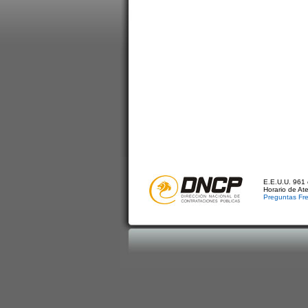
E.E.U.U. 961 
Horario de At
Preguntas Fr