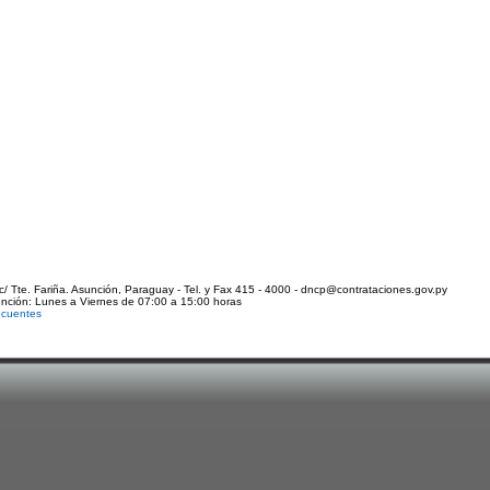
c/ Tte. Fariña. Asunción, Paraguay - Tel. y Fax 415 - 4000 - dncp@contrataciones.gov.py
ención: Lunes a Viernes de 07:00 a 15:00 horas
ecuentes