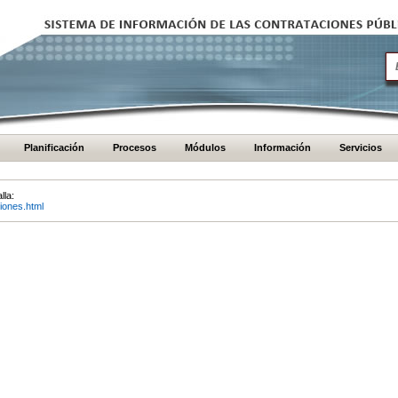
Planificación
Procesos
Módulos
Información
Servicios
lla:
iones.html