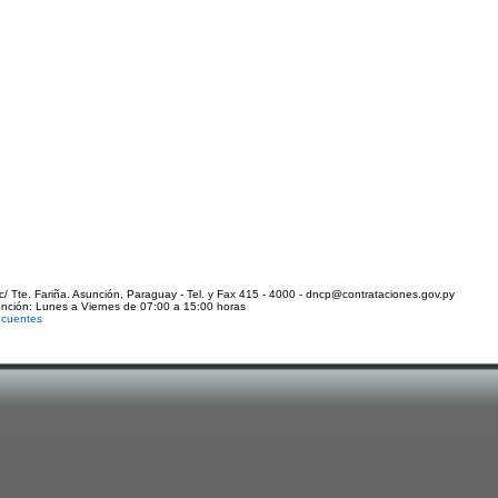
c/ Tte. Fariña. Asunción, Paraguay - Tel. y Fax 415 - 4000 - dncp@contrataciones.gov.py
ención: Lunes a Viernes de 07:00 a 15:00 horas
ecuentes