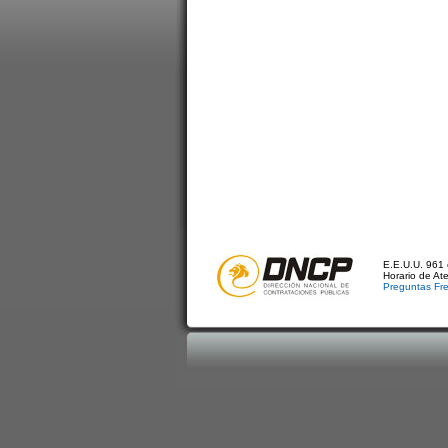
E.E.U.U. 961 
Horario de At
Preguntas Fr