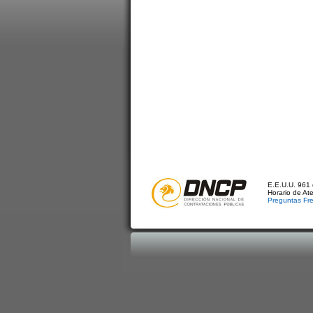
E.E.U.U. 961 
Horario de At
Preguntas Fr