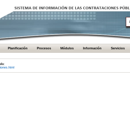
Planificación
Procesos
Módulos
Información
Servicios
lla:
iones.html