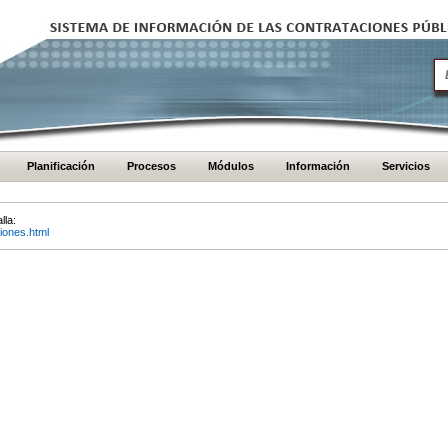
Planificación
Procesos
Módulos
Información
Servicios
lla:
iones.html