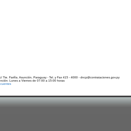
c/ Tte. Fariña. Asunción, Paraguay - Tel. y Fax 415 - 4000 - dncp@contrataciones.gov.py
ención: Lunes a Viernes de 07:00 a 15:00 horas
ecuentes