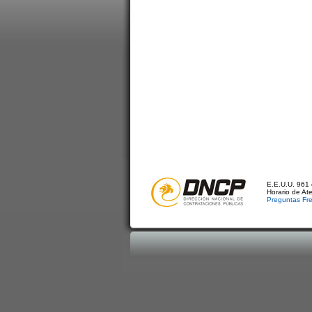
E.E.U.U. 961 
Horario de At
Preguntas Fr