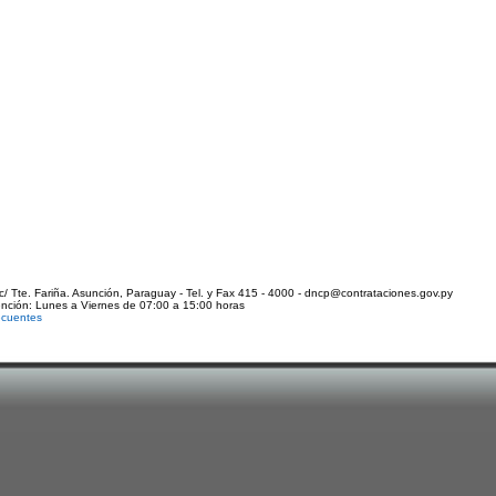
c/ Tte. Fariña. Asunción, Paraguay - Tel. y Fax 415 - 4000 - dncp@contrataciones.gov.py
ención: Lunes a Viernes de 07:00 a 15:00 horas
ecuentes