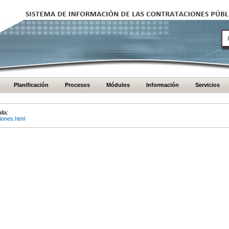
Planificación
Procesos
Módulos
Información
Servicios
lla:
iones.html