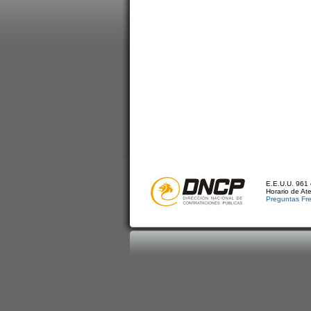
E.E.U.U. 961 
Horario de At
Preguntas Fr