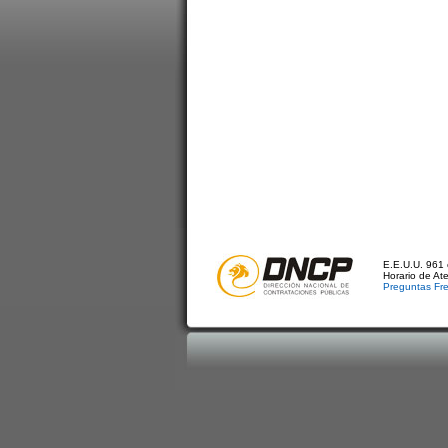
E.E.U.U. 961 
Horario de At
Preguntas Fr