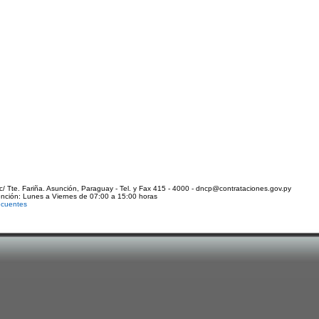
c/ Tte. Fariña. Asunción, Paraguay - Tel. y Fax 415 - 4000 - dncp@contrataciones.gov.py
ención: Lunes a Viernes de 07:00 a 15:00 horas
ecuentes