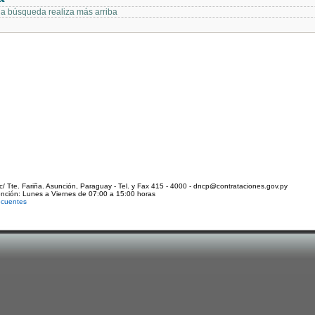
 la búsqueda realiza más arriba
c/ Tte. Fariña. Asunción, Paraguay - Tel. y Fax 415 - 4000 - dncp@contrataciones.gov.py
ención: Lunes a Viernes de 07:00 a 15:00 horas
ecuentes