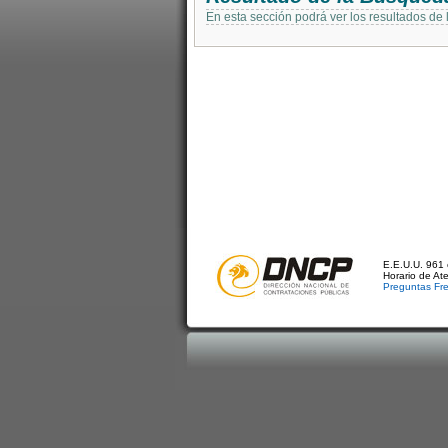
En esta sección podrá ver los resultados de
E.E.U.U. 961 
Horario de At
Preguntas Fr