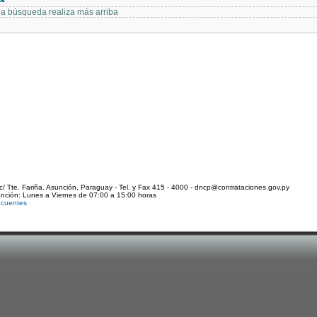
 la búsqueda realiza más arriba
c/ Tte. Fariña. Asunción, Paraguay - Tel. y Fax 415 - 4000 - dncp@contrataciones.gov.py
ención: Lunes a Viernes de 07:00 a 15:00 horas
ecuentes