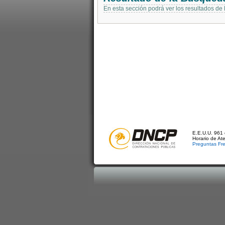
En esta sección podrá ver los resultados de
E.E.U.U. 961 
Horario de At
Preguntas Fr