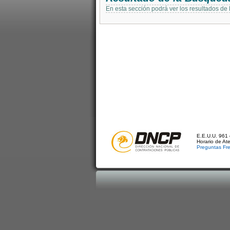
En esta sección podrá ver los resultados de
E.E.U.U. 961 
Horario de At
Preguntas Fr