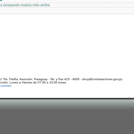
 la búsqueda realiza más arriba
c/ Tte. Fariña. Asunción, Paraguay - Tel. y Fax 415 - 4000 - dncp@contrataciones.gov.py
ención: Lunes a Viernes de 07:00 a 15:00 horas
ecuentes