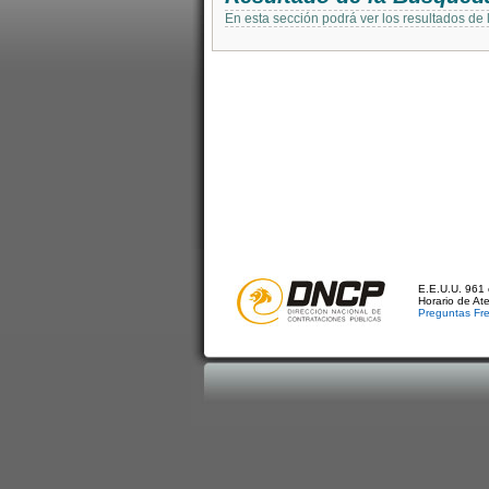
En esta sección podrá ver los resultados de
E.E.U.U. 961 
Horario de At
Preguntas Fr