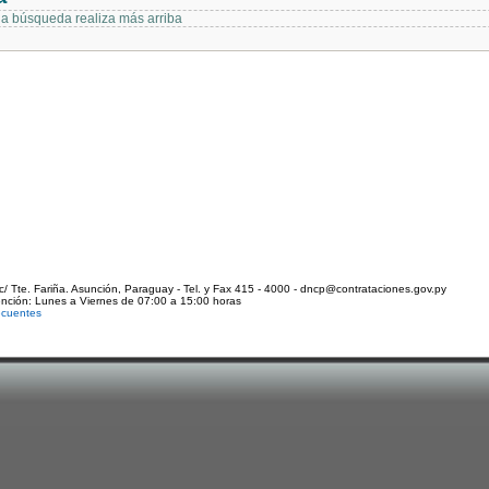
 la búsqueda realiza más arriba
c/ Tte. Fariña. Asunción, Paraguay - Tel. y Fax 415 - 4000 - dncp@contrataciones.gov.py
ención: Lunes a Viernes de 07:00 a 15:00 horas
ecuentes