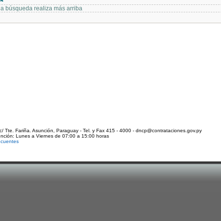
 la búsqueda realiza más arriba
c/ Tte. Fariña. Asunción, Paraguay - Tel. y Fax 415 - 4000 - dncp@contrataciones.gov.py
ención: Lunes a Viernes de 07:00 a 15:00 horas
ecuentes