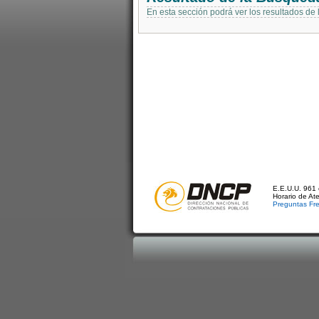
En esta sección podrá ver los resultados de
E.E.U.U. 961 
Horario de At
Preguntas Fr