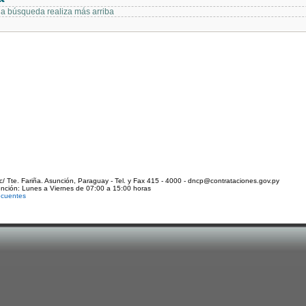
 la búsqueda realiza más arriba
c/ Tte. Fariña. Asunción, Paraguay - Tel. y Fax 415 - 4000 - dncp@contrataciones.gov.py
ención: Lunes a Viernes de 07:00 a 15:00 horas
ecuentes