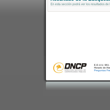
En esta sección podrá ver los resultados de
E.E.U.U. 961 
Horario de At
Preguntas Fr