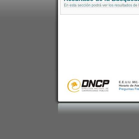
En esta sección podrá ver los resultados de
E.E.U.U. 961 
Horario de At
Preguntas Fr