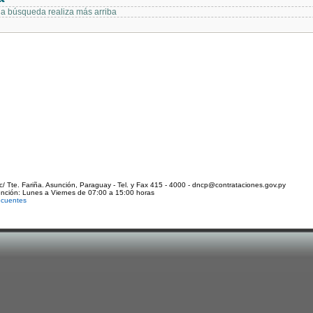
 la búsqueda realiza más arriba
c/ Tte. Fariña. Asunción, Paraguay - Tel. y Fax 415 - 4000 - dncp@contrataciones.gov.py
ención: Lunes a Viernes de 07:00 a 15:00 horas
ecuentes