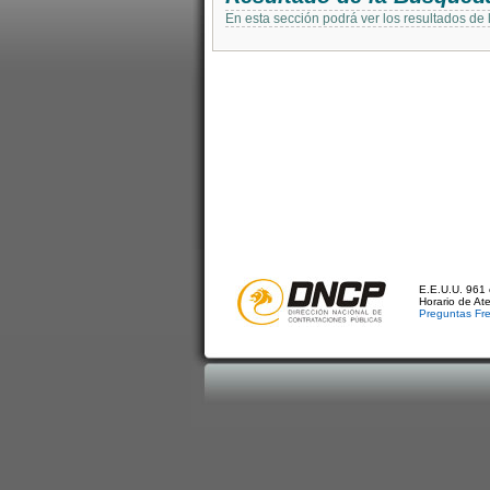
En esta sección podrá ver los resultados de
E.E.U.U. 961 
Horario de At
Preguntas Fr