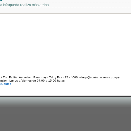
 la búsqueda realiza más arriba
c/ Tte. Fariña. Asunción, Paraguay - Tel. y Fax 415 - 4000 - dncp@contrataciones.gov.py
ención: Lunes a Viernes de 07:00 a 15:00 horas
ecuentes