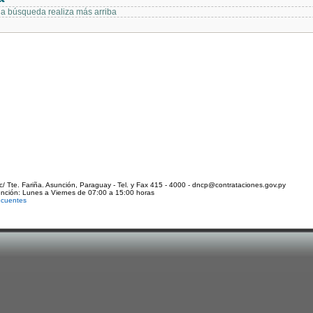
 la búsqueda realiza más arriba
c/ Tte. Fariña. Asunción, Paraguay - Tel. y Fax 415 - 4000 - dncp@contrataciones.gov.py
ención: Lunes a Viernes de 07:00 a 15:00 horas
ecuentes