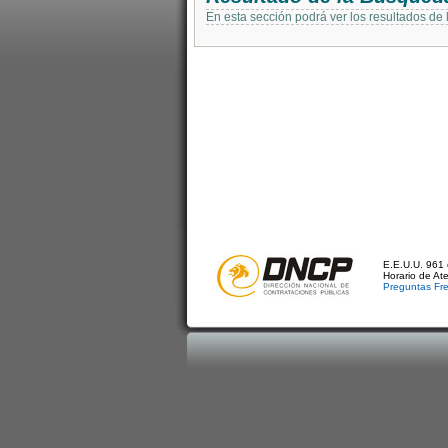
En esta sección podrá ver los resultados de
E.E.U.U. 961 
Horario de At
Preguntas Fr